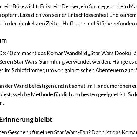
r ein Bösewicht. Er ist ein Denker, ein Stratege und ein 
 zu opfern. Lass dich von seiner Entschlossenheit und sein
ch in den dunkelsten Zeiten Hoffnung und Stärke gefunden
aum
 x 40 cm macht das Komar Wandbild „Star Wars Dooku“ äuße
rößeren Star Wars-Sammlung verwendet werden. Hänge es üb
 es im Schlafzimmer, um von galaktischen Abenteuern zu t
h an der Wand befestigen und ist somit im Handumdrehen ei
idest, welche Methode für dich am besten geeignet ist. So 
n.
 Erinnerung bleibt
en Geschenk für einen Star Wars-Fan? Dann ist das Komar 