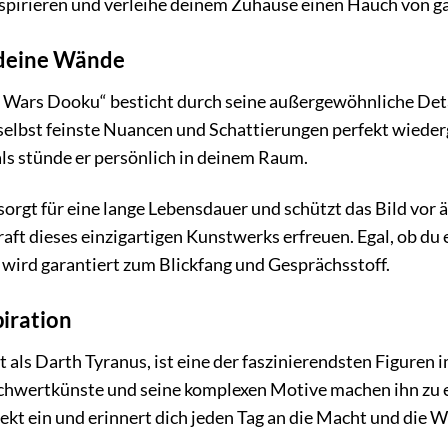
spirieren und verleihe deinem Zuhause einen Hauch von ga
 deine Wände
Wars Dooku“ besticht durch seine außergewöhnliche Deta
lbst feinste Nuancen und Schattierungen perfekt wiederg
als stünde er persönlich in deinem Raum.
orgt für eine lange Lebensdauer und schützt das Bild vor ä
ft dieses einzigartigen Kunstwerks erfreuen. Egal, ob d
wird garantiert zum Blickfang und Gesprächsstoff.
piration
als Darth Tyranus, ist eine der faszinierendsten Figuren
schwertkünste und seine komplexen Motive machen ihn zu 
fekt ein und erinnert dich jeden Tag an die Macht und die W