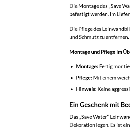
Die Montage des „Save Wate
befestigt werden. Im Liefe
Die Pflege des Leinwandbil
und Schmutz zu entfernen. 
Montage und Pflege im Üb
Montage:
Fertig montie
Pflege:
Mit einem weich
Hinweis:
Keine aggress
Ein Geschenk mit B
Das „Save Water“ Leinwandb
Dekoration legen. Es ist e