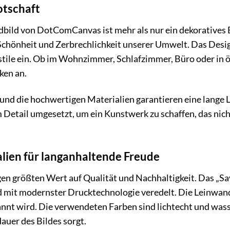
otschaft
ild von DotComCanvas ist mehr als nur ein dekoratives El
chönheit und Zerbrechlichkeit unserer Umwelt. Das Design
stile ein. Ob im Wohnzimmer, Schlafzimmer, Büro oder in 
ken an.
 und die hochwertigen Materialien garantieren eine lange
 Detail umgesetzt, um ein Kunstwerk zu schaffen, das nicht
lien für langanhaltende Freude
n größten Wert auf Qualität und Nachhaltigkeit. Das „S
d mit modernster Drucktechnologie veredelt. Die Leinwan
nt wird. Die verwendeten Farben sind lichtecht und wass
auer des Bildes sorgt.