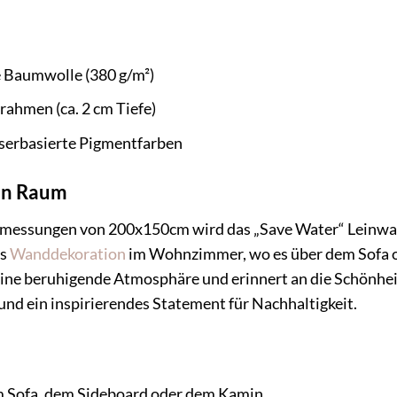
 Baumwolle (380 g/m²)
ahmen (ca. 2 cm Tiefe)
serbasierte Pigmentfarben
den Raum
bmessungen von 200x150cm wird das „Save Water“ Leinwa
ls
Wanddekoration
im Wohnzimmer, wo es über dem Sofa o
eine beruhigende Atmosphäre und erinnert an die Schönhei
 und ein inspirierendes Statement für Nachhaltigkeit.
Sofa, dem Sideboard oder dem Kamin