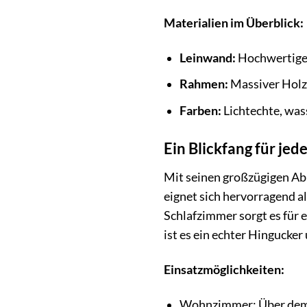
Materialien im Überblick:
Leinwand:
Hochwertige
Rahmen:
Massiver Holzr
Farben:
Lichtechte, was
Ein Blickfang für je
Mit seinen großzügigen A
eignet sich hervorragend a
Schlafzimmer sorgt es für 
ist es ein echter Hingucker
Einsatzmöglichkeiten:
Wohnzimmer: Über dem 