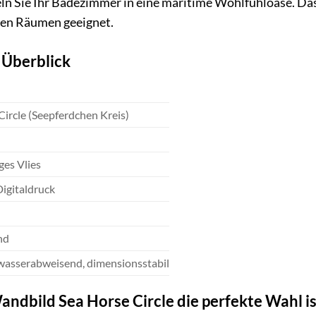
n Sie Ihr Badezimmer in eine maritime Wohlfühloase. Das
hten Räumen geeignet.
 Überblick
Circle (Seepferdchen Kreis)
es Vlies
Digitaldruck
nd
 wasserabweisend, dimensionsstabil
dbild Sea Horse Circle die perfekte Wahl is