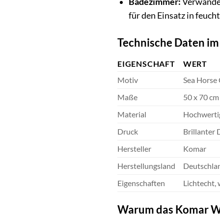
Badezimmer:
Verwandel
für den Einsatz in feuc
Technische Daten im
EIGENSCHAFT
WERT
Motiv
Sea Horse 
Maße
50 x 70 cm
Material
Hochwertig
Druck
Brillanter 
Hersteller
Komar
Herstellungsland
Deutschla
Eigenschaften
Lichtecht,
Warum das Komar Wan