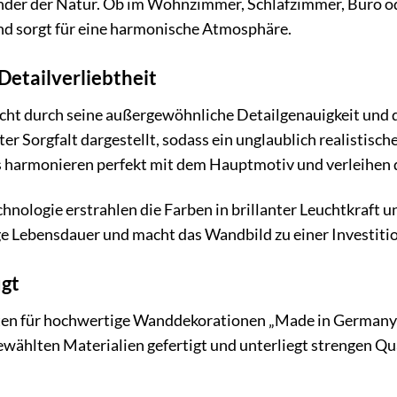
der der Natur. Ob im Wohnzimmer, Schlafzimmer, Büro o
nd sorgt für eine harmonische Atmosphäre.
Detailverliebtheit
ht durch seine außergewöhnliche Detailgenauigkeit und d
er Sorgfalt dargestellt, sodass ein unglaublich realistisc
s harmonieren perfekt mit dem Hauptmotiv und verleihen
ologie erstrahlen die Farben in brillanter Leuchtkraft u
nge Lebensdauer und macht das Wandbild zu einer Investiti
ugt
ten für hochwertige Wanddekorationen „Made in Germany“.
gewählten Materialien gefertigt und unterliegt strengen Q