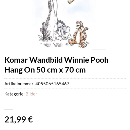
Komar Wandbild Winnie Pooh
Hang On 50 cm x 70 cm
Artikelnummer:
4055065165467
Kategorie:
Bilder
21,99
€