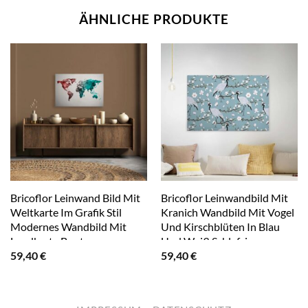
ÄHNLICHE PRODUKTE
Bricoflor Leinwand Bild Mit
Bricoflor Leinwandbild Mit
Weltkarte Im Grafik Stil
Kranich Wandbild Mit Vogel
Modernes Wandbild Mit
Und Kirschblüten In Blau
Landkarte Bunt
Und Weiß Schlafzimmer
59,40
€
59,40
€
Kinderzimmer Und
Canvas Keilrahmen Bild Im
Wohnzimmer Leinwandbild
Asiatischen Stil
Auf Keilrahmen