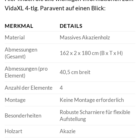
VidaXL 4-tlg. Paravent auf einen Blick:
MERKMAL
DETAILS
Material
Massives Akazienholz
Abmessungen
162 x 2 x 180 cm (B x T x H)
(Gesamt)
Abmessungen (pro
40,5 cm breit
Element)
Anzahl der Elemente
4
Montage
Keine Montage erforderlich
Robuste Scharniere für flexible
Besonderheiten
Aufstellung
Holzart
Akazie