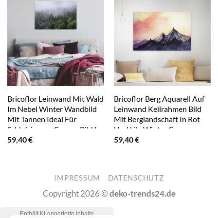
Bricoflor Leinwand Mit Wald
Bricoflor Berg Aquarell Auf
Im Nebel Winter Wandbild
Leinwand Keilrahmen Bild
Mit Tannen Ideal Für
Mit Berglandschaft In Rot
Schlafzimmer Canvas Bild Im
Und Lila Winter Canvas
59,40
€
59,40
€
Querformat Mit Landschaft
Leinwandbild Im
In Grün Und Weiß
Querformat Für
Schlafzimmer
IMPRESSUM
DATENSCHUTZ
Copyright 2026 ©
deko-trends24.de