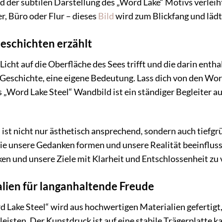
nd der subtilen Darstellung des „Word Lake“ Motivs verle
 Büro oder Flur – dieses
Bild
wird zum Blickfang und läd
eschichten erzählt
te Licht auf die Oberfläche des Sees trifft und die darin e
e Geschichte, eine eigene Bedeutung. Lass dich von den Wor
 „Word Lake Steel“ Wandbild ist ein ständiger Begleiter a
ist nicht nur ästhetisch ansprechend, sondern auch tiefgrü
ie unsere Gedanken formen und unsere Realität beeinfluss
en und unsere Ziele mit Klarheit und Entschlossenheit zu 
lien für langanhaltende Freude
ake Steel“ wird aus hochwertigen Materialien gefertigt, 
isten. Der Kunstdruck ist auf eine stabile Trägerplatte k