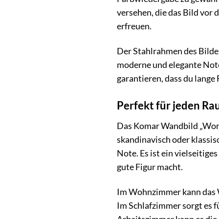
versehen, die das Bild vor
erfreuen.
Der Stahlrahmen des Bildes
moderne und elegante Note 
garantieren, dass du lang
Perfekt für jeden Ra
Das Komar Wandbild „Word L
skandinavisch oder klassis
Note. Es ist ein vielseitig
gute Figur macht.
Im Wohnzimmer kann das Wa
Im Schlafzimmer sorgt es 