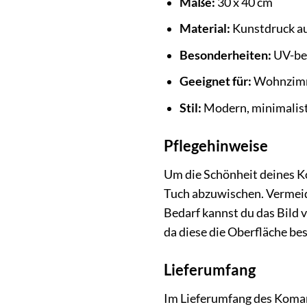
Maße:
30 x 40 cm
Material:
Kunstdruck au
Besonderheiten:
UV-bes
Geeignet für:
Wohnzimme
Stil:
Modern, minimalisti
Pflegehinweise
Um die Schönheit deines K
Tuch abzuwischen. Vermeid
Bedarf kannst du das Bild 
da diese die Oberfläche be
Lieferumfang
Im Lieferumfang des Komar