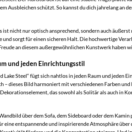
 dem Ausbleichen schützt. So kannst du dich jahrelang an 
 ist nicht nur optisch ansprechend, sondern auch äußerst 
und sorgt für einen sicheren Halt. Die hochwertige Verar
e Freude an diesem außergewöhnlichen Kunstwerk haben wi
um und jeden Einrichtungsstil
ake Steel“ fügt sich nahtlos in jeden Raum und jeden Ein
ch – dieses Bild harmoniert mit verschiedenen Farben und
es Dekorationselement, das sowohl als Solitär als auch in 
ndbild über dem Sofa, dem Sideboard oder dem Kamin plat
für eine entspannende und inspirierende Atmosphäre über