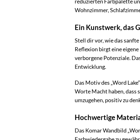
reduzierten Farbpalette u
Wohnzimmer, Schlafzimmer,
Ein Kunstwerk, das G
Stell dir vor, wie das sanf
Reflexion birgt eine eigen
verborgene Potenziale. Das
Entwicklung.
Das Motiv des „Word Lake“ 
Worte Macht haben, dass s
umzugehen, positiv zu denk
Hochwertige Materia
Das Komar Wandbild „Word L
Farbwiedergabe zu gewährle