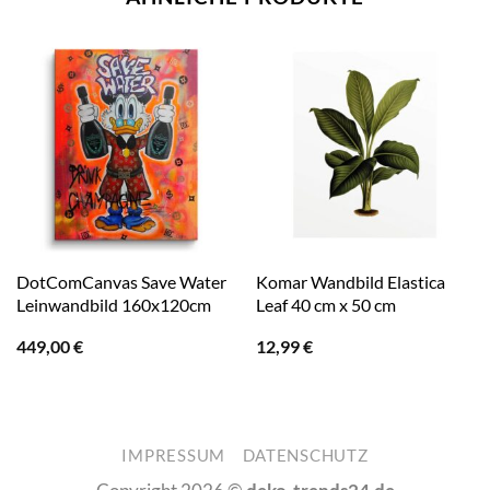
DotComCanvas Save Water
Komar Wandbild Elastica
Leinwandbild 160x120cm
Leaf 40 cm x 50 cm
449,00
€
12,99
€
IMPRESSUM
DATENSCHUTZ