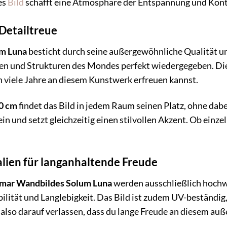
es
Bild
schafft eine Atmosphäre der Entspannung und Kon
Detailtreue
m Luna
besticht durch seine außergewöhnliche Qualität u
en und Strukturen des Mondes perfekt wiedergegeben. Di
ch viele Jahre an diesem Kunstwerk erfreuen kannst.
40 cm
findet das Bild in jedem Raum seinen Platz, ohne dabe
 und setzt gleichzeitig einen stilvollen Akzent. Ob einzeln
lien für langanhaltende Freude
mar Wandbildes Solum Luna
werden ausschließlich hochw
abilität und Langlebigkeit. Das Bild ist zudem UV-beständi
 also darauf verlassen, dass du lange Freude an diesem a