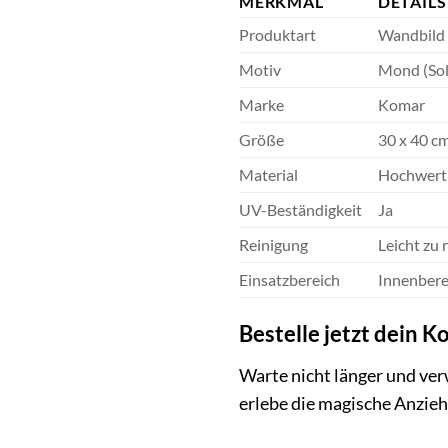
MERKMAL
DETAILS
Produktart
Wandbild
Motiv
Mond (So
Marke
Komar
Größe
30 x 40 c
Material
Hochwerti
UV-Beständigkeit
Ja
Reinigung
Leicht zu 
Einsatzbereich
Innenbere
Bestelle jetzt dein
Warte nicht länger und ver
erlebe die magische Anzieh