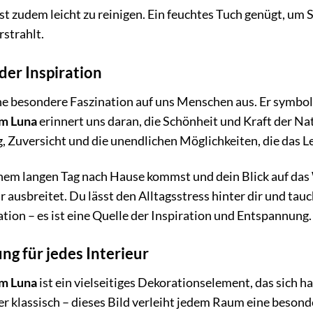
ist zudem leicht zu reinigen. Ein feuchtes Tuch genügt, u
rstrahlt.
der Inspiration
ne besondere Faszination auf uns Menschen aus. Er symbol
m Luna
erinnert uns daran, die Schönheit und Kraft der Nat
, Zuversicht und die unendlichen Möglichkeiten, die das L
 einem langen Tag nach Hause kommst und dein Blick auf das
 ausbreitet. Du lässt den Alltagsstress hinter dir und tau
ation – es ist eine Quelle der Inspiration und Entspannung.
ung für jedes Interieur
m Luna
ist ein vielseitiges Dekorationselement, das sich h
r klassisch – dieses Bild verleiht jedem Raum eine besond