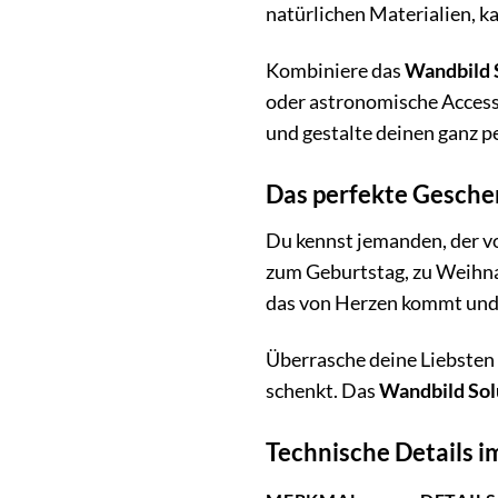
natürlichen Materialien, k
Kombiniere das
Wandbild 
oder astronomische Accesso
und gestalte deinen ganz p
Das perfekte Gesche
Du kennst jemanden, der vo
zum Geburtstag, zu Weihnac
das von Herzen kommt und 
Überrasche deine Liebsten 
schenkt. Das
Wandbild So
Technische Details i