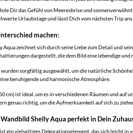
ole Dir das Gefühl von Meeresbrise und sonnenverwöhnte
chwerte Urlaubstage und lässt Dich vom nächsten Trip an
 Unterschied machen:
Aqua zeichnet sich durch seine Liebe zum Detail und sein
hattierungen dargestellt, die dem Bild eine lebendige und 
wurden sorgfältig ausgewählt, um die natürliche Schönhei
 eine beruhigende und harmonische Atmosphäre.
 50 cm) ist ideal, um es in verschiedenen Räumen und auf u
dern genau richtig, um die Aufmerksamkeit auf sich zu zie
s Wandbild Shelly Aqua perfekt in Dein Zuhau
t ein vielseitiges Dekorationselement, das sich leicht in v