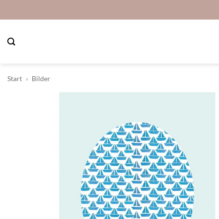
Zum
Inhalt
springen
Start
»
Bilder