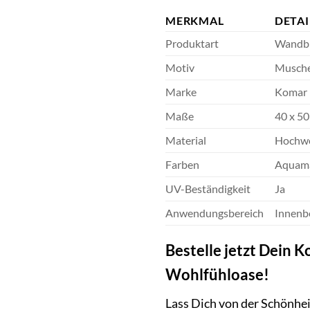
MERKMAL
DETAI
Produktart
Wandbi
Motiv
Musche
Marke
Komar
Maße
40 x 5
Material
Hochwer
Farben
Aquama
UV-Beständigkeit
Ja
Anwendungsbereich
Innenb
Bestelle jetzt Dein 
Wohlfühloase!
Lass Dich von der Schönhe