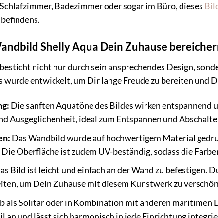
Schlafzimmer, Badezimmer oder sogar im Büro, dieses
Bil
befindens.
dbild Shelly Aqua Dein Zuhause bereichern
esticht nicht nur durch sein ansprechendes Design, sond
Es wurde entwickelt, um Dir lange Freude zu bereiten und
ng:
Die sanften Aquatöne des Bildes wirken entspannend un
d Ausgeglichenheit, ideal zum Entspannen und Abschalten
en:
Das Wandbild wurde auf hochwertigem Material gedruckt
 Die Oberfläche ist zudem UV-beständig, sodass die Farbe
s Bild ist leicht und einfach an der Wand zu befestigen. 
iten, um Dein Zuhause mit diesem Kunstwerk zu verschön
 als Solitär oder in Kombination mit anderen maritimen 
l an und lässt sich harmonisch in jede Einrichtung integrie