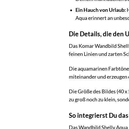
Ein Hauch von Urlaub:
H
Aqua erinnert an unbes
Die Details, die den
Das Komar Wandbild Shelly 
feinen Linien und zarten Sc
Die aquamarinen Farbtöne 
miteinander und erzeugen
Die Größe des Bildes (40 x
zu groß noch zu klein, son
So integrierst Du da
Das Wandbild Shelly Aqua is