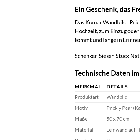
Ein Geschenk, das Fr
Das Komar Wandbild „Prickl
Hochzeit, zum Einzug oder e
kommt und lange in Erinner
Schenken Sie ein Stück Nat
Technische Daten im
MERKMAL
DETAILS
Produktart
Wandbild
Motiv
Prickly Pear (K
Maße
50 x 70 cm
Material
Leinwand auf 