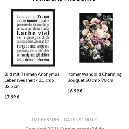
Bild mit Rahmen Anonymus
Komar Wandbild Charming
Lebensweisheit 42,5 cm x
Bouquet 50 cm x 70 cm
32,5 cm
16,99
€
17,99
€
IMPRESSUM
DATENSCHUTZ
Copyright 2026 ©
deko-trends24.de