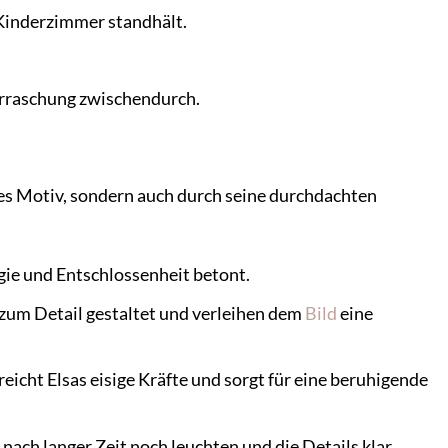
Kinderzimmer standhält.
erraschung zwischendurch.
es Motiv, sondern auch durch seine durchdachten
rgie und Entschlossenheit betont.
e zum Detail gestaltet und verleihen dem
Bild
eine
icht Elsas eisige Kräfte und sorgt für eine beruhigende
nach langer Zeit noch leuchten und die Details klar