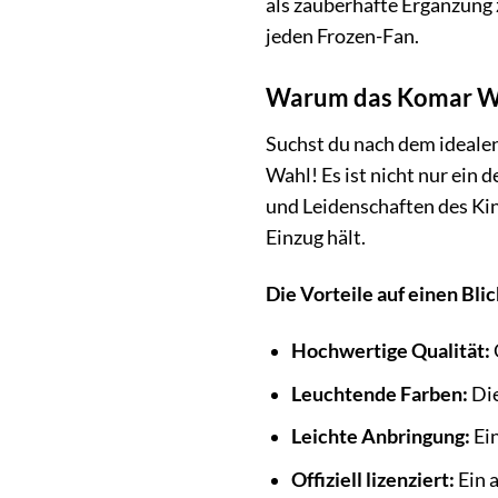
als zauberhafte Ergänzung z
jeden Frozen-Fan.
Warum das Komar Wan
Suchst du nach dem idealen
Wahl! Es ist nicht nur ein
und Leidenschaften des Kin
Einzug hält.
Die Vorteile auf einen Blic
Hochwertige Qualität:
Leuchtende Farben:
Die
Leichte Anbringung:
Ei
Offiziell lizenziert:
Ein 