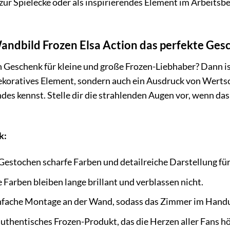
ur Spielecke oder als inspirierendes Element im Arbeitsber
dbild Frozen Elsa Action das perfekte Gesc
 Geschenk für kleine und große Frozen-Liebhaber? Dann is
 dekoratives Element, sondern auch ein Ausdruck von Wertsc
des kennst. Stelle dir die strahlenden Augen vor, wenn da
k:
Gestochen scharfe Farben und detailreiche Darstellung für 
 Farben bleiben lange brillant und verblassen nicht.
nfache Montage an der Wand, sodass das Zimmer im Handu
authentisches Frozen-Produkt, das die Herzen aller Fans hö