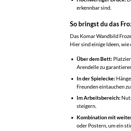
erkennbar sind.
So bringst du das Fr
Das Komar Wandbild Frozen 
Hier sind einige Ideen, wi
Über dem Bett:
Platzie
Arendelle zu garantiere
In der Spielecke:
Hänge 
Freunden eintauchen zu 
Im Arbeitsbereich:
Nutz
steigern.
Kombination mit weite
oder Postern, um ein s