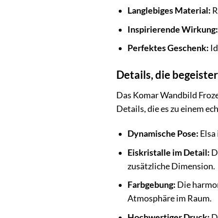
Langlebiges Material:
R
Inspirierende Wirkung:
Perfektes Geschenk:
Id
Details, die begeist
Das Komar Wandbild Frozen
Details, die es zu einem e
Dynamische Pose:
Elsa 
Eiskristalle im Detail:
Di
zusätzliche Dimension.
Farbgebung:
Die harmoni
Atmosphäre im Raum.
Hochwertiger Druck:
De