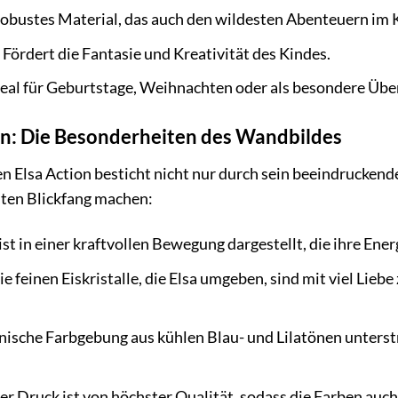
obustes Material, das auch den wildesten Abenteuern im 
Fördert die Fantasie und Kreativität des Kindes.
eal für Geburtstage, Weihnachten oder als besondere Üb
ern: Die Besonderheiten des Wandbildes
 Elsa Action besticht nicht nur durch sein beeindruckend
chten Blickfang machen:
ist in einer kraftvollen Bewegung dargestellt, die ihre Ene
e feinen Eiskristalle, die Elsa umgeben, sind mit viel Lieb
sche Farbgebung aus kühlen Blau- und Lilatönen unterstre
r Druck ist von höchster Qualität, sodass die Farben auch 