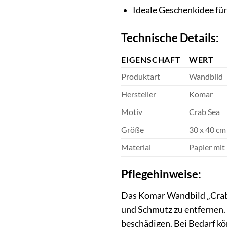
Ideale Geschenkidee fü
Technische Details:
EIGENSCHAFT
WERT
Produktart
Wandbild
Hersteller
Komar
Motiv
Crab Sea
Größe
30 x 40 cm
Material
Papier mit
Pflegehinweise:
Das Komar Wandbild „Crab S
und Schmutz zu entfernen.
beschädigen. Bei Bedarf kö