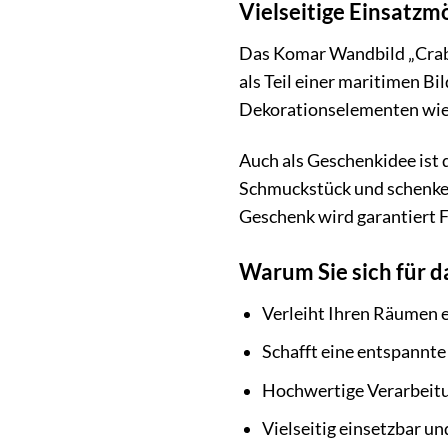
Vielseitige Einsatzm
Das Komar Wandbild „Crab Se
als Teil einer maritimen Bi
Dekorationselementen wie 
Auch als Geschenkidee ist 
Schmuckstück und schenken 
Geschenk wird garantiert F
Warum Sie sich für d
Verleiht Ihren Räumen e
Schafft eine entspannt
Hochwertige Verarbeitu
Vielseitig einsetzbar u