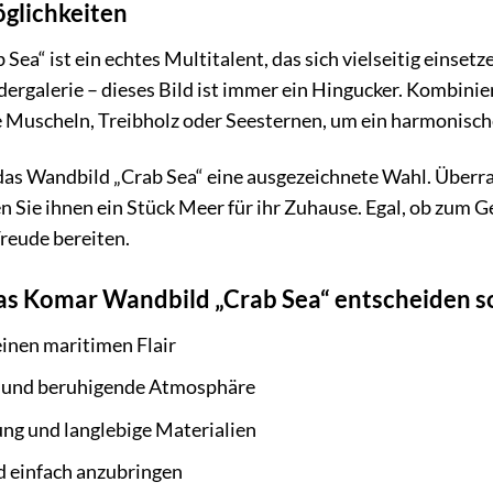
öglichkeiten
a“ ist ein echtes Multitalent, das sich vielseitig einsetz
ldergalerie – dieses Bild ist immer ein Hingucker. Kombini
Muscheln, Treibholz oder Seesternen, um ein harmonische
das Wandbild „Crab Sea“ eine ausgezeichnete Wahl. Überr
Sie ihnen ein Stück Meer für ihr Zuhause. Egal, ob zum G
reude bereiten.
as Komar Wandbild „Crab Sea“ entscheiden so
inen maritimen Flair
e und beruhigende Atmosphäre
ng und langlebige Materialien
nd einfach anzubringen