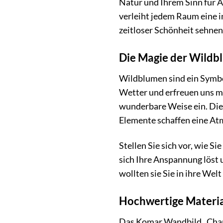
Natur und Ihrem Sinn für Ä
verleiht jedem Raum eine in
zeitloser Schönheit sehnen
Die Magie der Wildb
Wildblumen sind ein Symbol
Wetter und erfreuen uns mi
wunderbare Weise ein. Die
Elemente schaffen eine At
Stellen Sie sich vor, wie S
sich Ihre Anspannung löst 
wollten sie Sie in ihre Wel
Hochwertige Material
Das Komar Wandbild „Charmi