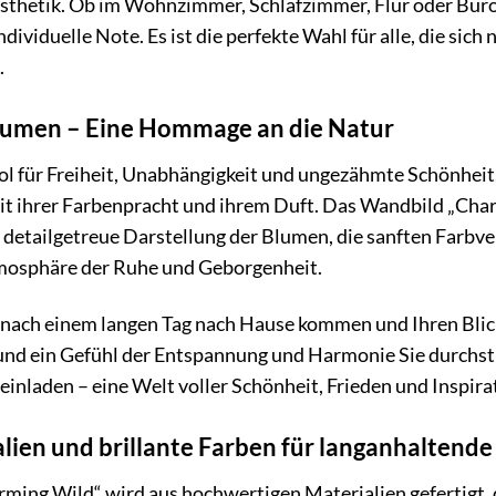
sthetik. Ob im Wohnzimmer, Schlafzimmer, Flur oder Büro
dividuelle Note. Es ist die perfekte Wahl für alle, die si
.
lumen – Eine Hommage an die Natur
 für Freiheit, Unabhängigkeit und ungezähmte Schönheit.
t ihrer Farbenpracht und ihrem Duft. Das Wandbild „Charm
 detailgetreue Darstellung der Blumen, die sanften Farb
mosphäre der Ruhe und Geborgenheit.
ie nach einem langen Tag nach Hause kommen und Ihren Blic
und ein Gefühl der Entspannung und Harmonie Sie durchst
t einladen – eine Welt voller Schönheit, Frieden und Inspira
ien und brillante Farben für langanhaltende
ng Wild“ wird aus hochwertigen Materialien gefertigt, die