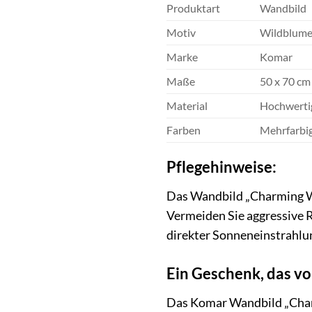
Produktart
Wandbild
Motiv
Wildblum
Marke
Komar
Maße
50 x 70 cm
Material
Hochwertig
Farben
Mehrfarbi
Pflegehinweise:
Das Wandbild „Charming Wil
Vermeiden Sie aggressive R
direkter Sonneneinstrahlu
Ein Geschenk, das v
Das Komar Wandbild „Charmi