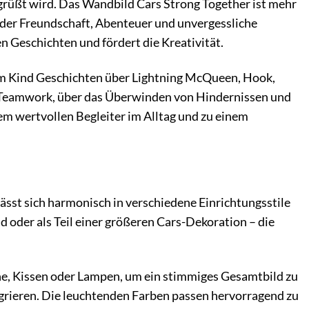
egrüßt wird. Das Wandbild Cars Strong Together ist mehr
in der Freundschaft, Abenteuer und unvergessliche
n Geschichten und fördert die Kreativität.
m Kind Geschichten über Lightning McQueen, Hook,
on Teamwork, über das Überwinden von Hindernissen und
em wertvollen Begleiter im Alltag und zu einem
sst sich harmonisch in verschiedene Einrichtungsstile
nd oder als Teil einer größeren Cars-Dekoration – die
e, Kissen oder Lampen, um ein stimmiges Gesamtbild zu
egrieren. Die leuchtenden Farben passen hervorragend zu