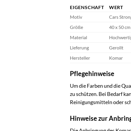
EIGENSCHAFT
WERT
Motiv
Cars Stron
Größe
40 x 50 cm
Material
Hochwerti
Lieferung
Gerollt
Hersteller
Komar
Pflegehinweise
Um die Farben und die Qual
zu schützen. Bei Bedarf k
Reinigungsmitteln oder s
Hinweise zur Anbrin
Die Anbringung des Komar Wa