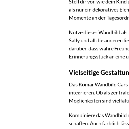
Stell dir vor, wie dein Ki
als nur ein dekoratives Ele
Momente an der Tagesordnung
Nutze dieses Wandbild als
Sally und all die anderen
darüber, dass wahre Freund
Erinnerungsstück an eine 
Vielseitige Gestaltu
Das Komar Wandbild Cars St
integrieren. Ob als zentral
Möglichkeiten sind vielfält
Kombiniere das Wandbild m
schaffen. Auch farblich lä