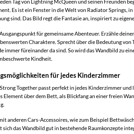
nd jeden Tag von Lightning McQueen und seinen Freunden b
ment. Es ist ein Fenster in die Welt von Radiator Springs, 
 sind. Das Bild regt die Fantasie an, inspiriert zu eigene
 Ausgangspunkt für gemeinsame Abenteuer. Erzähle deine
 liebenswerten Charaktere. Sprecht über die Bedeutung v
e immer füreinander da sind. So wird das Wandbild zu ein
unbeschwerte Kindheit.
ngsmöglichkeiten für jedes Kinderzimmer
rong Together passt perfekt in jedes Kinderzimmer und lä
es Element über dem Bett, als Blickfang an einer freien Wa
ig.
it anderen Cars-Accessoires, wie zum Beispiel Bettwäsch
sst sich das Wandbild gut in bestehende Raumkonzepte int