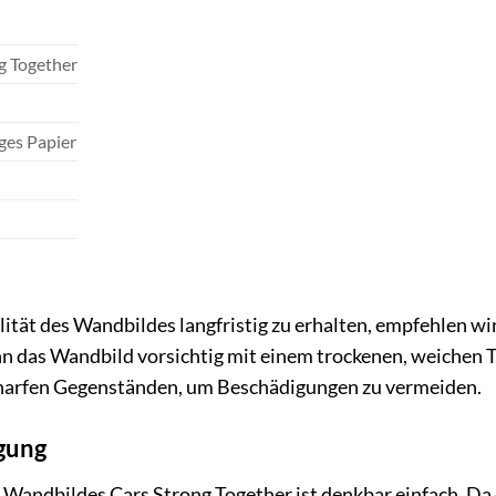
g Together
ges Papier
ität des Wandbildes langfristig zu erhalten, empfehlen wir
ann das Wandbild vorsichtig mit einem trockenen, weiche
charfen Gegenständen, um Beschädigungen zu vermeiden.
gung
ndbildes Cars Strong Together ist denkbar einfach. Da das 