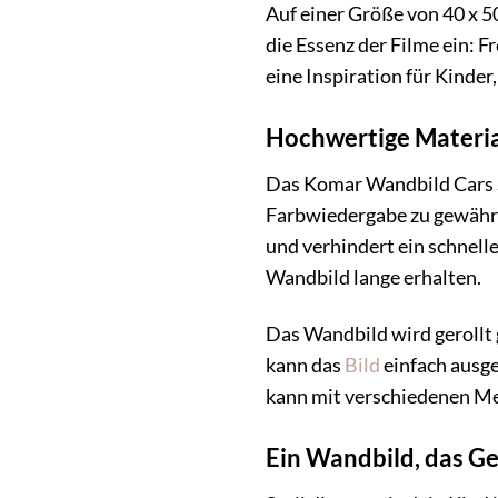
Auf einer Größe von 40 x 5
die Essenz der Filme ein: 
eine Inspiration für Kinder
Hochwertige Materia
Das Komar Wandbild Cars St
Farbwiedergabe zu gewährle
und verhindert ein schnell
Wandbild lange erhalten.
Das Wandbild wird gerollt
kann das
Bild
einfach ausge
kann mit verschiedenen Me
Ein Wandbild, das Ge