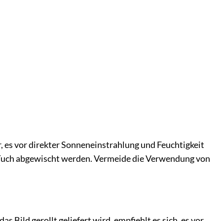
, es vor direkter Sonneneinstrahlung und Feuchtigkeit
n Tuch abgewischt werden. Vermeide die Verwendung von
Bild gerollt geliefert wird, empfiehlt es sich, es vor