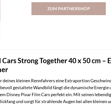
ZUM PARTNERSHOP
ars Strong Together 40 x 50 cm – E
mer
 deines kleinen Rennfahrers eine Extraportion Geschwin
iebevoll gestaltete Wandbild fängt die dynamische Energi
em Disney Pixar Film Cars perfekt ein. Mit seinen lebendi
ickfang und sorgt für strahlende Augen bei allen kleinen 