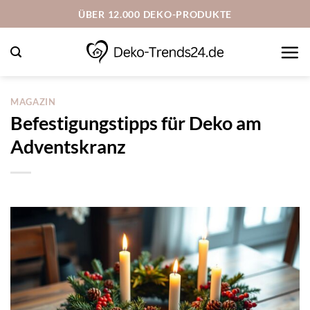
Zum
ÜBER 12.000 DEKO-PRODUKTE
Inhalt
springen
MAGAZIN
Befestigungstipps für Deko am
Adventskranz