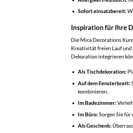
Sofort einsatzbereit:
Wi
Inspiration für Ihre 
Die Mica Decorations Kunstp
Kreativität freien Lauf und
Dekoration integrieren kö
Als Tischdekoration:
Pl
Auf dem Fensterbrett:
S
kombinieren.
Im Badezimmer:
Verlei
Im Büro:
Sorgen Sie für
Als Geschenk:
Überrasch