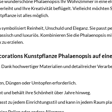
diese wunderschöne Phalaenopsis Ihr Wohnzimmer in eine e
leiht und Ihre Kreativität beflügelt. Vielleicht möchte
tpflanze ist alles möglich.
 symbolisiert Reinheit, Unschuld und Eleganz. Sie passt p
klassisch und luxuriös. Kombinieren Sie die Phalaenopsis m
 zu erzielen.
corations Kunstpflanze Phalaenopsis auf eine
:
Dank hochwertiger Materialien und detailreicher Verarb
n, Düngen oder Umtopfen erforderlich.
t und behält ihre Schönheit über Jahre hinweg.
sst zu jedem Einrichtungsstil und kann in jedem Raum pla
ine Pollen oder andere Allergene.