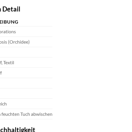
 Detail
EIBUNG
orations
sis (Orchidee)
, Textil
f
eich
 feuchten Tuch abwischen
chhaltigkeit