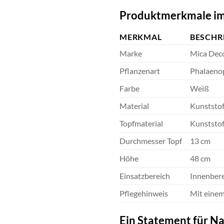
Produktmerkmale im
MERKMAL
BESCHR
Marke
Mica Dec
Pflanzenart
Phalaenop
Farbe
Weiß
Material
Kunststoff
Topfmaterial
Kunststof
Durchmesser Topf
13 cm
Höhe
48 cm
Einsatzbereich
Innenber
Pflegehinweis
Mit einem
Ein Statement für Na