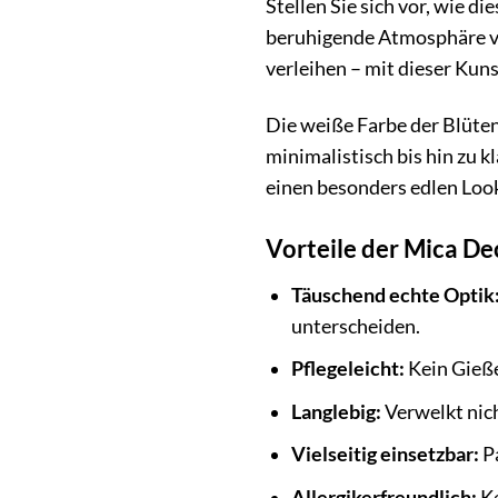
Stellen Sie sich vor, wie 
beruhigende Atmosphäre ver
verleihen – mit dieser Kuns
Die weiße Farbe der Blüten
minimalistisch bis hin zu 
einen besonders edlen Look
Vorteile der Mica De
Täuschend echte Optik
unterscheiden.
Pflegeleicht:
Kein Gieße
Langlebig:
Verwelkt nich
Vielseitig einsetzbar:
Pa
Allergikerfreundlich:
Ke