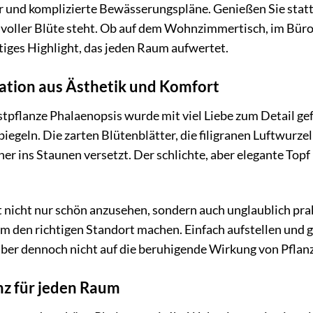
r und komplizierte Bewässerungspläne. Genießen Sie stat
 voller Blüte steht. Ob auf dem Wohnzimmertisch, im Büro 
itiges Highlight, das jeden Raum aufwertet.
ation aus Ästhetik und Komfort
pflanze Phalaenopsis wurde mit viel Liebe zum Detail gefe
iegeln. Die zarten Blütenblätter, die filigranen Luftwurz
ner ins Staunen versetzt. Der schlichte, aber elegante Topf
t nicht nur schön anzusehen, sondern auch unglaublich pr
m den richtigen Standort machen. Einfach aufstellen und ge
ber dennoch nicht auf die beruhigende Wirkung von Pflan
nz für jeden Raum