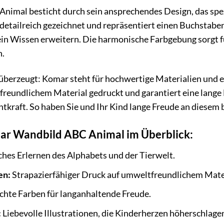
mal besticht durch sein ansprechendes Design, das spezie
nd detailreich gezeichnet und repräsentiert einen Buchstab
 sein Wissen erweitern. Die harmonische Farbgebung sorgt
n.
überzeugt: Komar steht für hochwertige Materialien und ei
reundlichem Material gedruckt und garantiert eine lange 
htkraft. So haben Sie und Ihr Kind lange Freude an diese
mar Wandbild ABC Animal im Überblick:
ches Erlernen des Alphabets und der Tierwelt.
en:
Strapazierfähiger Druck auf umweltfreundlichem Mate
chte Farben für langanhaltende Freude.
:
Liebevolle Illustrationen, die Kinderherzen höherschlagen