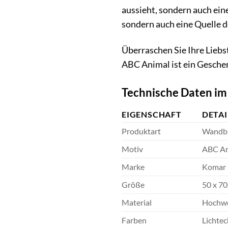
aussieht, sondern auch ei
sondern auch eine Quelle d
Überraschen Sie Ihre Liebs
ABC Animal ist ein Gesche
Technische Daten im
EIGENSCHAFT
DETAI
Produktart
Wandbi
Motiv
ABC An
Marke
Komar
Größe
50 x 7
Material
Hochwer
Farben
Lichtec