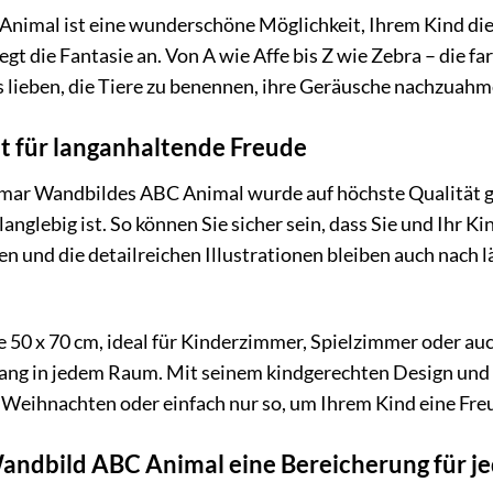
imal ist eine wunderschöne Möglichkeit, Ihrem Kind die 
egt die Fantasie an. Von A wie Affe bis Z wie Zebra – die 
s lieben, die Tiere zu benennen, ihre Geräusche nachzuahm
t für langanhaltende Freude
omar Wandbildes ABC Animal wurde auf höchste Qualität 
langlebig ist. So können Sie sicher sein, dass Sie und Ihr
n und die detailreichen Illustrationen bleiben auch nach l
50 x 70 cm, ideal für Kinderzimmer, Spielzimmer oder auc
g in jedem Raum. Mit seinem kindgerechten Design und se
 Weihnachten oder einfach nur so, um Ihrem Kind eine Fre
dbild ABC Animal eine Bereicherung für jed