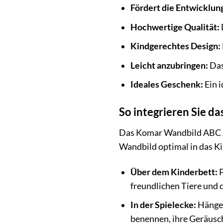
Fördert die Entwicklun
Hochwertige Qualität:
Kindgerechtes Design:
Leicht anzubringen:
Das
Ideales Geschenk:
Ein i
So integrieren Sie 
Das Komar Wandbild ABC Ani
Wandbild optimal in das K
Über dem Kinderbett:
P
freundlichen Tiere und 
In der Spielecke:
Hängen
benennen, ihre Geräusch