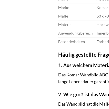
Marke
Komar
Maße
50 x 7
Material
Hochwer
Anwendungsbereich
Innenbe
Besonderheiten
Farbbri
Häufig gestellte Fr
1. Aus welchem Materia
Das Komar Wandbild ABC An
lange Lebensdauer garantie
2. Wie groß ist das Wan
Das Wandbild hat die Maße