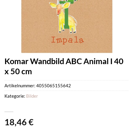
Komar Wandbild ABC Animal I 40
x 50 cm
Artikelnummer:
4055065155642
Kategorie:
Bilder
18,46
€