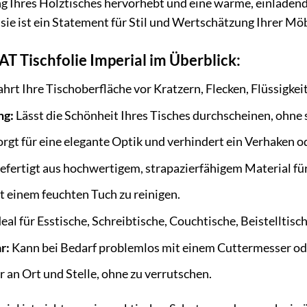
g Ihres Holztisches hervorhebt und eine warme, einladend
; sie ist ein Statement für Stil und Wertschätzung Ihrer Mö
AT Tischfolie Imperial im Überblick:
rt Ihre Tischoberfläche vor Kratzern, Flecken, Flüssigkei
ng:
Lässt die Schönheit Ihres Tisches durchscheinen, ohne
rgt für eine elegante Optik und verhindert ein Verhaken o
fertigt aus hochwertigem, strapazierfähigem Material für
t einem feuchten Tuch zu reinigen.
eal für Esstische, Schreibtische, Couchtische, Beistelltisc
r:
Kann bei Bedarf problemlos mit einem Cuttermesser ode
r an Ort und Stelle, ohne zu verrutschen.