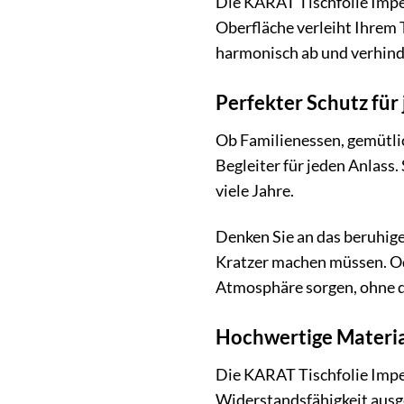
Die KARAT Tischfolie Imper
Oberfläche verleiht Ihrem 
harmonisch ab und verhind
Perfekter Schutz für
Ob Familienessen, gemütlic
Begleiter für jeden Anlass.
viele Jahre.
Denken Sie an das beruhig
Kratzer machen müssen. Od
Atmosphäre sorgen, ohne d
Hochwertige Materia
Die KARAT Tischfolie Imperi
Widerstandsfähigkeit ausge