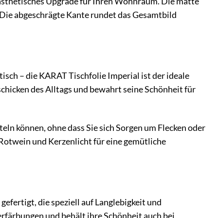
n ästhetisches Upgrade für Ihren Wohnraum. Die matte
. Die abgeschrägte Kante rundet das Gesamtbild
sch – die KARAT Tischfolie Imperial ist der ideale
eschicken des Alltags und bewahrt seine Schönheit für
eln können, ohne dass Sie sich Sorgen um Flecken oder
otwein und Kerzenlicht für eine gemütliche
fertigt, die speziell auf Langlebigkeit und
erfärbungen und behält ihre Schönheit auch bei