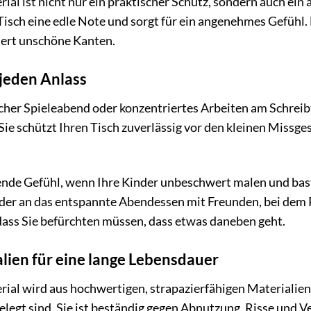
ial ist nicht nur ein praktischer Schutz, sondern auch ei
Tisch eine edle Note und sorgt für ein angenehmes Gefühl
ert unschöne Kanten.
 jeden Anlass
her Spieleabend oder konzentriertes Arbeiten am Schreibti
 Sie schützt Ihren Tisch zuverlässig vor den kleinen Missg
ende Gefühl, wenn Ihre Kinder unbeschwert malen und bast
er an das entspannte Abendessen mit Freunden, bei dem R
ass Sie befürchten müssen, dass etwas daneben geht.
lien für eine lange Lebensdauer
al wird aus hochwertigen, strapazierfähigen Materialien ge
legt sind. Sie ist beständig gegen Abnutzung, Risse und V