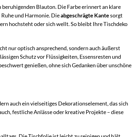
m beruhigenden Blauton. Die Farbe erinnert an klare
n Ruhe und Harmonie. Die
abgeschrägte Kante
sorgt
dern hochsteht oder sich wellt. So bleibt Ihre Tischdeko
nicht nur optisch ansprechend, sondern auch äußerst
rlässigen Schutz vor Flüssigkeiten, Essensresten und
nbeschwert genießen, ohne sich Gedanken über unschöne
dern auch ein vielseitiges Dekorationselement, das sich
auch, festliche Anlässe oder kreative Projekte – diese
tags. Die Tischfolie ist leicht zu reinigen und hält