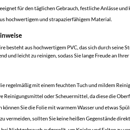
eignet für den täglichen Gebrauch, festliche Anlässe und 
aus hochwertigem und strapazierfähigem Material.
hinweise
e besteht aus hochwertigem PVC, das sich durch seine Str
d und leicht zu reinigen, sodass Sie lange Freude an Ihre
olie regelmäßig mit einem feuchten Tuch und mildem Reini
e Reinigungsmittel oder Scheuermittel, da diese die Ober
n können Sie die Folie mit warmem Wasser und etwas Spülm
 vermeiden, sollten Sie keine heißen Gegenstände direkt a
e bei Nichtgebrauch aufgerollt, um Knicke und Falten zu v