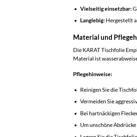
Vielseitig einsetzbar:
Ge
Langlebig:
Hergestellt 
Material und Pflege
Die KARAT Tischfolie Empir
Material ist wasserabweisen
Pflegehinweise:
Reinigen Sie die Tischf
Vermeiden Sie aggressiv
Bei hartnäckigen Flecke
Um unschöne Abdrücke zu
Lagern Sie die Tischfoli