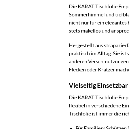
Die KARAT Tischfolie Empir
Sommerhimmel und tiefbla
nicht nur für ein elegantes
stets makellos und anspre
Hergestellt aus strapazier
praktisch im Alltag. Sie is
anderen Verschmutzungen. 
Flecken oder Kratzer mach
Vielseitig Einsetzbar
Die KARAT Tischfolie Empire
flexibel in verschiedene Ei
Tischfolie ist immer die ri
Für Familien:
Schützen S