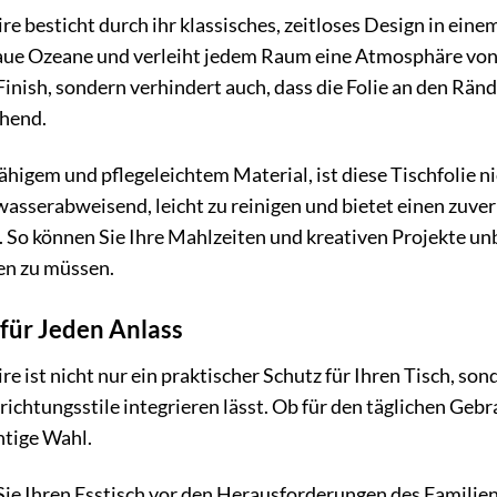
e besticht durch ihr klassisches, zeitloses Design in eine
ue Ozeane und verleiht jedem Raum eine Atmosphäre vo
 Finish, sondern verhindert auch, dass die Folie an den Rän
chend.
fähigem und pflegeleichtem Material, ist diese Tischfolie 
t wasserabweisend, leicht zu reinigen und bietet einen zuve
So können Sie Ihre Mahlzeiten und kreativen Projekte u
en zu müssen.
 für Jeden Anlass
 ist nicht nur ein praktischer Schutz für Ihren Tisch, son
nrichtungsstile integrieren lässt. Ob für den täglichen Gebr
chtige Wahl.
ie Ihren Esstisch vor den Herausforderungen des Familienall