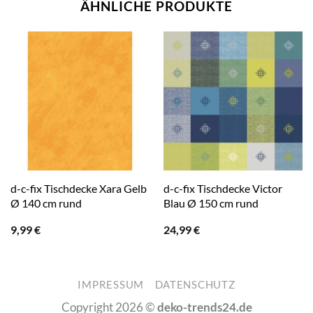
ÄHNLICHE PRODUKTE
d-c-fix Tischdecke Xara Gelb
d-c-fix Tischdecke Victor
Ø 140 cm rund
Blau Ø 150 cm rund
9,99
€
24,99
€
IMPRESSUM
DATENSCHUTZ
Copyright 2026 ©
deko-trends24.de