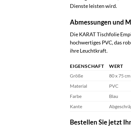
Dienste leisten wird.
Abmessungen und Ma
Die KARAT Tischfolie Empire
hochwertiges PVC, das robus
ihre Leuchtkraft.
EIGENSCHAFT
WERT
Größe
80 x 75 cm
Material
PVC
Farbe
Blau
Kante
Abgeschrä
Bestellen Sie jetzt I