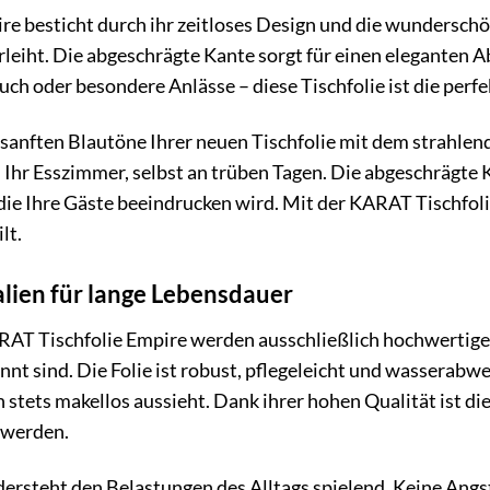
e besticht durch ihr zeitloses Design und die wunderschö
eiht. Die abgeschrägte Kante sorgt für einen eleganten Abs
uch oder besondere Anlässe – diese Tischfolie ist die perf
die sanften Blautöne Ihrer neuen Tischfolie mit dem strahl
hr Esszimmer, selbst an trüben Tagen. Die abgeschrägte 
 die Ihre Gäste beeindrucken wird. Mit der KARAT Tischfoli
lt.
lien für lange Lebensdauer
RAT Tischfolie Empire werden ausschließlich hochwertige 
nt sind. Die Folie ist robust, pflegeleicht und wasserabwe
h stets makellos aussieht. Dank ihrer hohen Qualität ist d
 werden.
ersteht den Belastungen des Alltags spielend. Keine Ang