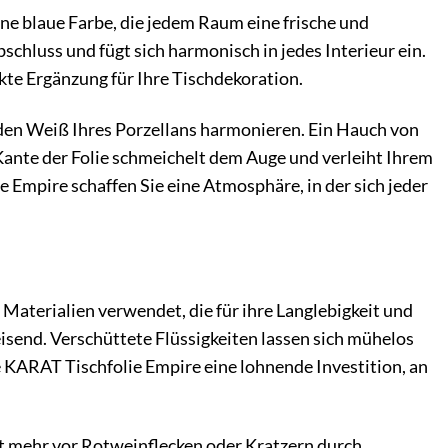
ne blaue Farbe, die jedem Raum eine frische und
chluss und fügt sich harmonisch in jedes Interieur ein.
ekte Ergänzung für Ihre Tischdekoration.
enden Weiß Ihres Porzellans harmonieren. Ein Hauch von
Kante der Folie schmeichelt dem Auge und verleiht Ihrem
e Empire schaffen Sie eine Atmosphäre, in der sich jeder
Materialien verwendet, die für ihre Langlebigkeit und
isend. Verschüttete Flüssigkeiten lassen sich mühelos
ie KARAT Tischfolie Empire eine lohnende Investition, an
st mehr vor Rotweinflecken oder Kratzern durch