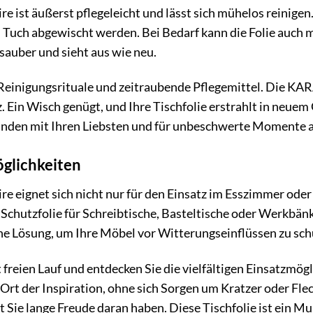
e ist äußerst pflegeleicht und lässt sich mühelos reinigen
 Tuch abgewischt werden. Bei Bedarf kann die Folie auch m
 sauber und sieht aus wie neu.
Reinigungsrituale und zeitraubende Pflegemittel. Die KAR
 Ein Wisch genügt, und Ihre Tischfolie erstrahlt in neuem 
tunden mit Ihren Liebsten und für unbeschwerte Momente a
öglichkeiten
e eignet sich nicht nur für den Einsatz im Esszimmer oder 
s Schutzfolie für Schreibtische, Basteltische oder Werkb
sche Lösung, um Ihre Möbel vor Witterungseinflüssen zu sch
ät freien Lauf und entdecken Sie die vielfältigen Einsatzm
n Ort der Inspiration, ohne sich Sorgen um Kratzer oder F
Sie lange Freude daran haben. Diese Tischfolie ist ein Mul