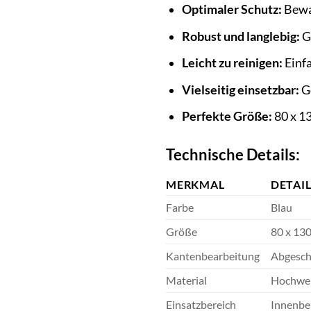
Optimaler Schutz:
Bewah
Robust und langlebig:
G
Leicht zu reinigen:
Einfa
Vielseitig einsetzbar:
Ge
Perfekte Größe:
80 x 13
Technische Details:
MERKMAL
DETAI
Farbe
Blau
Größe
80 x 13
Kantenbearbeitung
Abgesch
Material
Hochwer
Einsatzbereich
Innenbe