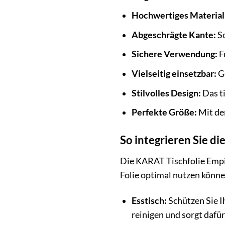
Hochwertiges Material
Abgeschrägte Kante:
So
Sichere Verwendung:
F
Vielseitig einsetzbar:
Ge
Stilvolles Design:
Das ti
Perfekte Größe:
Mit de
So integrieren Sie d
Die KARAT Tischfolie Empire
Folie optimal nutzen könne
Esstisch:
Schützen Sie Ih
reinigen und sorgt dafür