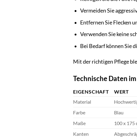
Vermeiden Sie aggressiv
Entfernen Sie Flecken u
Verwenden Sie keine sch
Bei Bedarf können Sie di
Mit der richtigen Pflege bl
Technische Daten im
EIGENSCHAFT
WERT
Material
Hochwertig
Farbe
Blau
Maße
100 x 175
Kanten
Abgeschrä