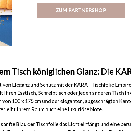
ZUM PARTNERSHOP
rem Tisch königlichen Glanz: Die KAR
lt von Eleganz und Schutz mit der KARAT Tischfolie Empire.
 Ihren Esstisch, Schreibtisch oder jeden anderen Tisch in 
von 100 x 175 cm und der eleganten, abgeschrägten Kante b
erleiht Ihrem Raum auch eine luxuriöse Note.
as sanfte Blau der Tischfolie das Licht einfängt und eine 