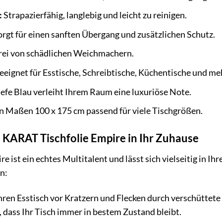
:
Strapazierfähig, langlebig und leicht zu reinigen.
rgt für einen sanften Übergang und zusätzlichen Schutz.
rei von schädlichen Weichmachern.
eignet für Esstische, Schreibtische, Küchentische und me
efe Blau verleiht Ihrem Raum eine luxuriöse Note.
n Maßen 100 x 175 cm passend für viele Tischgrößen.
ie KARAT Tischfolie Empire in Ihr Zuhause
 ist ein echtes Multitalent und lässt sich vielseitig in Ihr
n:
ren Esstisch vor Kratzern und Flecken durch verschüttete G
, dass Ihr Tisch immer in bestem Zustand bleibt.