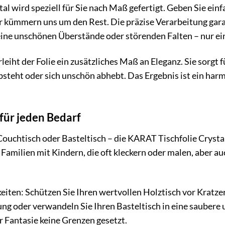
al wird speziell für Sie nach Maß gefertigt. Geben Sie ei
ir kümmern uns um den Rest. Die präzise Verarbeitung garan
ine unschönen Überstände oder störenden Falten – nur ein
leiht der Folie ein zusätzliches Maß an Eleganz. Sie sorgt
absteht oder sich unschön abhebt. Das Ergebnis ist ein harm
 für jeden Bedarf
Couchtisch oder Basteltisch – die KARAT Tischfolie Crystal 
ür Familien mit Kindern, die oft kleckern oder malen, aber a
eiten: Schützen Sie Ihren wertvollen Holztisch vor Kratze
ng oder verwandeln Sie Ihren Basteltisch in eine saubere 
er Fantasie keine Grenzen gesetzt.