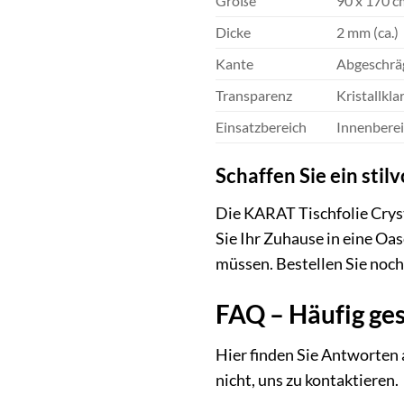
Größe
90 x 170 c
Dicke
2 mm (ca.)
Kante
Abgeschrä
Transparenz
Kristallkla
Einsatzbereich
Innenbere
Schaffen Sie ein sti
Die KARAT Tischfolie Crysta
Sie Ihr Zuhause in eine O
müssen. Bestellen Sie noch
FAQ – Häufig ges
Hier finden Sie Antworten a
nicht, uns zu kontaktieren.