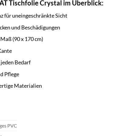
AT Tischfolie Crystal im Überblick:
nz für uneingeschränkte Sicht
lecken und Beschädigungen
 Maß (90 x 170 cm)
Kante
r jeden Bedarf
d Pflege
rtige Materialien
ges PVC