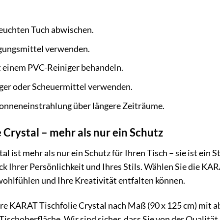
euchten Tuch abwischen.
igungsmittel verwenden.
t einem PVC-Reiniger behandeln.
iger oder Scheuermittel verwenden.
Sonneneinstrahlung über längere Zeiträume.
 Crystal – mehr als nur ein Schutz
l ist mehr als nur ein Schutz für Ihren Tisch – sie ist ei
uck Ihrer Persönlichkeit und Ihres Stils. Wählen Sie die KA
wohlfühlen und Ihre Kreativität entfalten können.
hre KARAT Tischfolie Crystal nach Maß (90 x 125 cm) mit a
 Tischoberfläche. Wir sind sicher, dass Sie von der Qualit