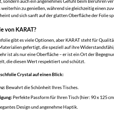
t, sondern auch ein angenehmes Gefühl beim Berühren vermi
 weiterhin zu genießen, während sie gleichzeitig einen zuver
heint und sich sanft auf der glatten Oberfläche der Folie 
ie von KARAT?
folie gibt es viele Optionen, aber KARAT steht für Qualitä
terialien gefertigt, die speziell auf ihre Widerstandsfä
mehr ist als nur eine Oberfläche – er ist ein Ort der Bege
elt, die diesen Wert respektiert und schützt.
chfolie Crystal auf einen Blick:
nz:
Bewahrt die Schönheit Ihres Tisches.
igung:
Perfekte Passform für Ihren Tisch (hier: 90 x 125 cm
egantes Design und angenehme Haptik.