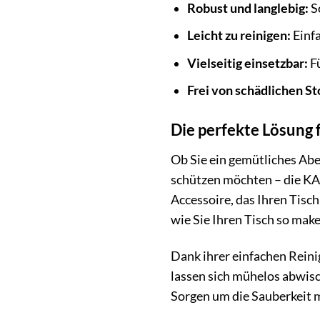
Robust und langlebig:
S
Leicht zu reinigen:
Einfa
Vielseitig einsetzbar:
Fü
Frei von schädlichen St
Die perfekte Lösung 
Ob Sie ein gemütliches Abe
schützen möchten – die KARA
Accessoire, das Ihren Tisch
wie Sie Ihren Tisch so make
Dank ihrer einfachen Reinig
lassen sich mühelos abwisc
Sorgen um die Sauberkeit m