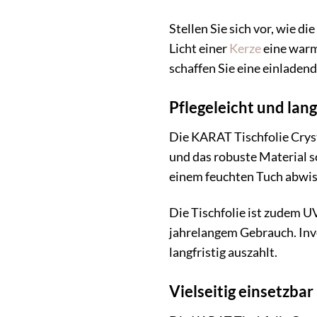
Stellen Sie sich vor, wie d
Licht einer
Kerze
eine warm
schaffen Sie eine einladen
Pflegeleicht und lang
Die KARAT Tischfolie Cryst
und das robuste Material s
einem feuchten Tuch abwisc
Die Tischfolie ist zudem UV
jahrelangem Gebrauch. Inves
langfristig auszahlt.
Vielseitig einsetzbar