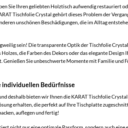
en Sie Ihren geliebten Holztisch aufwendig restauriert od
KARAT Tischfolie Crystal gehört dieses Problem der Vergang
nderen unschönen Beschädigungen, die im Alltag entstehen
weilig sein! Die transparente Optik der Tischfolie Crystal
 Holzes, die Farben des Dekors oder das elegante Design Ih
tut. Genießen Sie unbeschwerte Momente mit Familie und 
e individuellen Bedürfnisse
, und deshalb bieten wir Ihnen die KARAT Tischfolie Cryst
sung erhalten, die perfekt auf Ihre Tischplatte zugeschnit
acken, auflegen und fertig!
ert nicht nur eine optimale Passform, sondern auch eine e