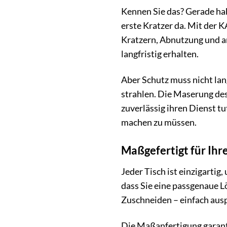
Kennen Sie das? Gerade hab
erste Kratzer da. Mit der 
Kratzern, Abnutzung und a
langfristig erhalten.
Aber Schutz muss nicht lang
strahlen. Die Maserung des
zuverlässig ihren Dienst 
machen zu müssen.
Maßgefertigt für Ihr
Jeder Tisch ist einzigartig
dass Sie eine passgenaue Lö
Zuschneiden – einfach ausp
Die Maßanfertigung garanti