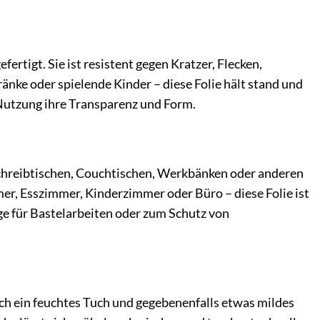
rtigt. Sie ist resistent gegen Kratzer, Flecken,
änke oder spielende Kinder – diese Folie hält stand und
r Nutzung ihre Transparenz und Form.
f Schreibtischen, Couchtischen, Werkbänken oder anderen
r, Esszimmer, Kinderzimmer oder Büro – diese Folie ist
age für Bastelarbeiten oder zum Schutz von
ach ein feuchtes Tuch und gegebenenfalls etwas mildes