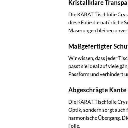
Kristallklare Transp
Die KARAT Tischfolie Cryst
diese Folie die natürliche 
Maserungen bleiben unverf
Maßgefertigter Schut
Wir wissen, dass jeder Tis
passt sie ideal auf viele g
Passform und verhindert un
Abgeschrägte Kante 
Die KARAT Tischfolie Crysta
Optik, sondern sorgt auch 
harmonische Übergang. Die
Folie.