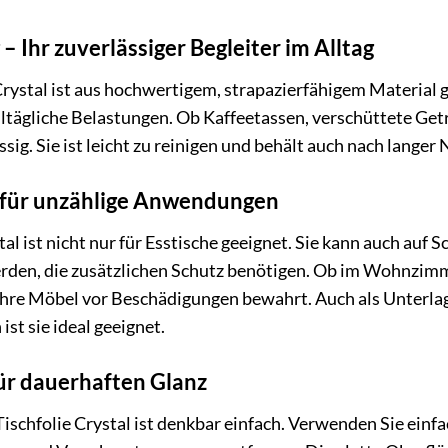
– Ihr zuverlässiger Begleiter im Alltag
stal ist aus hochwertigem, strapazierfähigem Material gefe
lltägliche Belastungen. Ob Kaffeetassen, verschüttete Getr
ssig. Sie ist leicht zu reinigen und behält auch nach lange
r für unzählige Anwendungen
al ist nicht nur für Esstische geeignet. Sie kann auch au
den, die zusätzlichen Schutz benötigen. Ob im Wohnzimme
er Ihre Möbel vor Beschädigungen bewahrt. Auch als Unterl
st sie ideal geeignet.
ür dauerhaften Glanz
schfolie Crystal ist denkbar einfach. Verwenden Sie einf