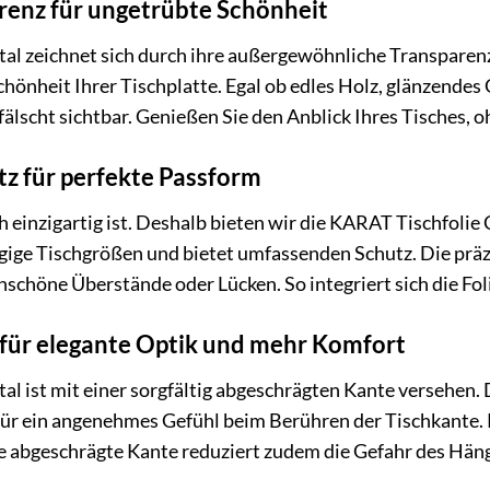
arenz für ungetrübte Schönheit
al zeichnet sich durch ihre außergewöhnliche Transparenz 
Schönheit Ihrer Tischplatte. Egal ob edles Holz, glänzende
älscht sichtbar. Genießen Sie den Anblick Ihres Tisches,
z für perfekte Passform
ch einzigartig ist. Deshalb bieten wir die KARAT Tischfol
ängige Tischgrößen und bietet umfassenden Schutz. Die prä
schöne Überstände oder Lücken. So integriert sich die Fol
für elegante Optik und mehr Komfort
l ist mit einer sorgfältig abgeschrägten Kante versehen. Di
für ein angenehmes Gefühl beim Berühren der Tischkante. 
 abgeschrägte Kante reduziert zudem die Gefahr des Hänge