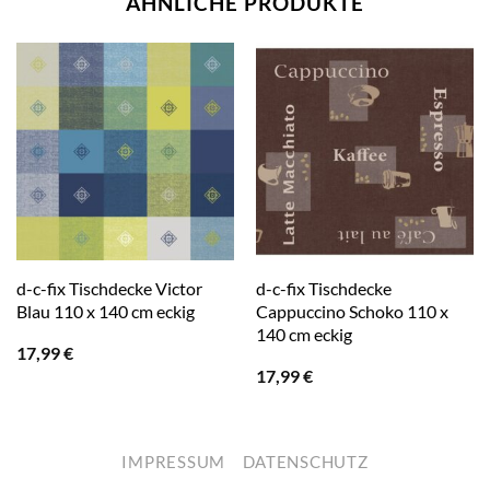
ÄHNLICHE PRODUKTE
d-c-fix Tischdecke Victor
d-c-fix Tischdecke
Blau 110 x 140 cm eckig
Cappuccino Schoko 110 x
140 cm eckig
17,99
€
17,99
€
IMPRESSUM
DATENSCHUTZ