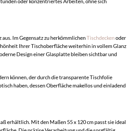
tunden oder konzentriertes Arbeiten, ohne sich
nz aus. Im Gegensatz zu herkömmlichen
Tischdecken
oder
Schönheit Ihrer Tischoberfläche weiterhin in vollem Glanz
oderne Design einer Glasplatte bleiben sichtbar und
dern können, der durch die transparente Tischfolie
ibtisch haben, dessen Oberfläche makellos und einladend
Maß erhältlich. Mit den Maßen 55 x 120 cm passt sie ideal
fläche. Die präzise Verarbeitung und die sorgfältig