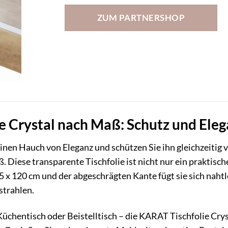
ZUM PARTNERSHOP
 Crystal nach Maß: Schutz und Elega
einen Hauch von Eleganz und schützen Sie ihn gleichzeiti
. Diese transparente Tischfolie ist nicht nur ein praktisch
 120 cm und der abgeschrägten Kante fügt sie sich nahtlos 
strahlen.
Küchentisch oder Beistelltisch – die KARAT Tischfolie Crys