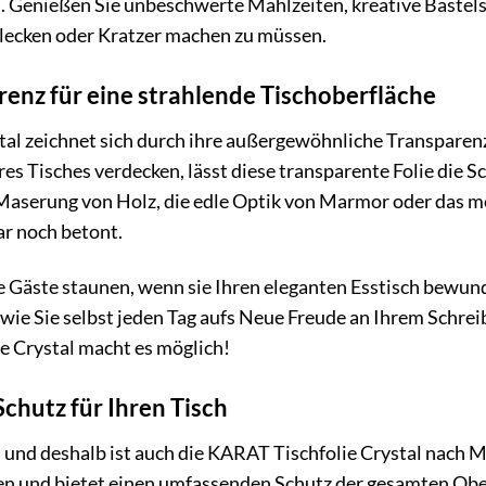
. Genießen Sie unbeschwerte Mahlzeiten, kreative Bastels
lecken oder Kratzer machen zu müssen.
arenz für eine strahlende Tischoberfläche
tal zeichnet sich durch ihre außergewöhnliche Transpare
res Tisches verdecken, lässt diese transparente Folie die 
 Maserung von Holz, die edle Optik von Marmor oder das m
ar noch betont.
hre Gäste staunen, wenn sie Ihren eleganten Esstisch bewun
r wie Sie selbst jeden Tag aufs Neue Freude an Ihrem Schre
e Crystal macht es möglich!
chutz für Ihren Tisch
 – und deshalb ist auch die KARAT Tischfolie Crystal nach 
hen und bietet einen umfassenden Schutz der gesamten Ober