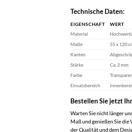
Technische Daten:
EIGENSCHAFT
WERT
Material
Hochwerti
Maße
55 x 120 c
Kanten
Abgeschrä
Stärke
Ca. 2 mm
Farbe
Transpare
Einsatzbereich
Innenbere
Bestellen Sie jetzt I
Warten Sie nicht länger un
Maß und genießen Sie die Vo
der Qualität und dem Desig