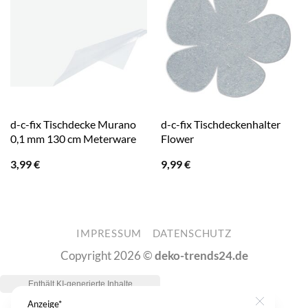
d-c-fix Tischdecke Murano
d-c-fix Tischdeckenhalter
0,1 mm 130 cm Meterware
Flower
3,99
€
9,99
€
IMPRESSUM
DATENSCHUTZ
Copyright 2026 ©
deko-trends24.de
Anzeige*
Close