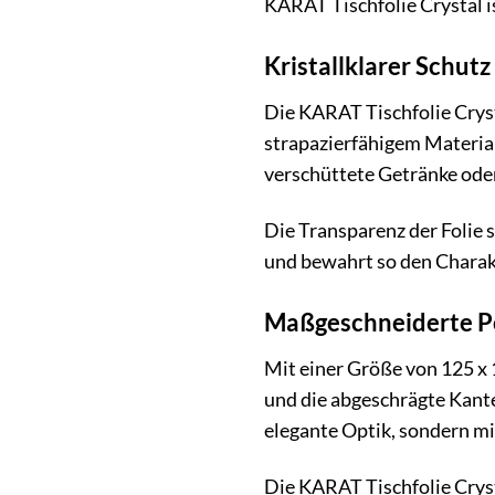
KARAT Tischfolie Crystal is
Kristallklarer Schut
Die KARAT Tischfolie Crys
strapazierfähigem Material
verschüttete Getränke ode
Die Transparenz der Folie s
und bewahrt so den Charak
Maßgeschneiderte Pe
Mit einer Größe von 125 x 
und die abgeschrägte Kante
elegante Optik, sondern mi
Die KARAT Tischfolie Crysta