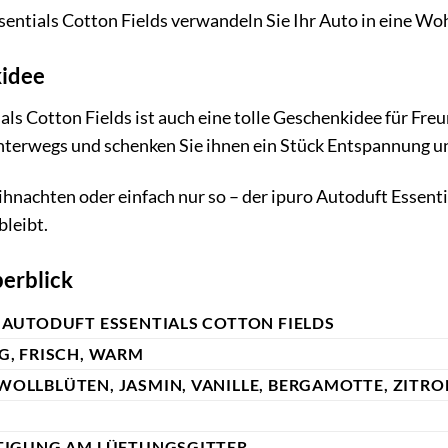
entials Cotton Fields verwandeln Sie Ihr Auto in eine Woh
kidee
als Cotton Fields ist auch eine tolle Geschenkidee für Fre
unterwegs und schenken Sie ihnen ein Stück Entspannung 
nachten oder einfach nur so – der ipuro Autoduft Essentia
bleibt.
erblick
 AUTODUFT ESSENTIALS COTTON FIELDS
G, FRISCH, WARM
OLLBLÜTEN, JASMIN, VANILLE, BERGAMOTTE, ZITR
TIGUNG AM LÜFTUNGSGITTER