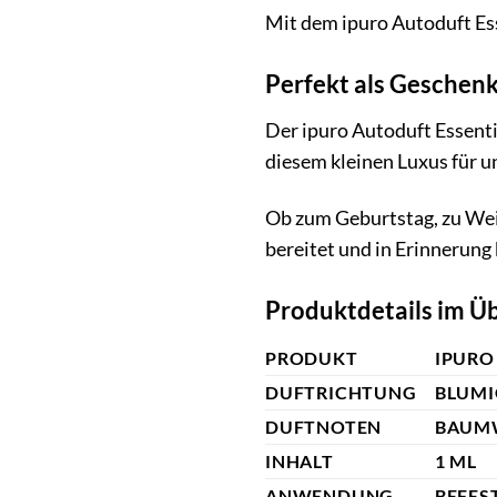
Mit dem ipuro Autoduft Ess
Perfekt als Geschen
Der ipuro Autoduft Essenti
diesem kleinen Luxus für 
Ob zum Geburtstag, zu Weih
bereitet und in Erinnerung 
Produktdetails im Üb
PRODUKT
IPURO
DUFTRICHTUNG
BLUMI
DUFTNOTEN
BAUMW
INHALT
1 ML
ANWENDUNG
BEFES