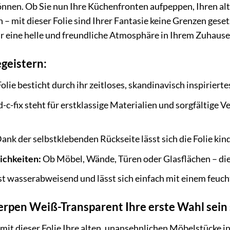
können. Ob Sie nun Ihre Küchenfronten aufpeppen, Ihren a
– mit dieser Folie sind Ihrer Fantasie keine Grenzen gese
r eine helle und freundliche Atmosphäre in Ihrem Zuhause
egeistern:
olie besticht durch ihr zeitloses, skandinavisch inspirierte
d-c-fix steht für erstklassige Materialien und sorgfältige V
ank der selbstklebenden Rückseite lässt sich die Folie kin
ichkeiten:
Ob Möbel, Wände, Türen oder Glasflächen – die 
ist wasserabweisend und lässt sich einfach mit einem feuch
pen Weiß-Transparent Ihre erste Wahl sein s
ie mit dieser Folie Ihre alten, unansehnlichen Möbelstücke