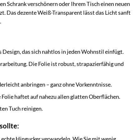
lten Schrank verschönern oder Ihrem Tisch einen neuen
tzt. Das dezente Weiß-Transparent lässt das Licht sanft
.
s Design, das sich nahtlos in jeden Wohnstil einfügt.
erarbeitung. Die Folie ist robust, strapazierfähig und
derleicht anbringen – ganz ohne Vorkenntnisse.
Folie haftet auf nahezu allen glatten Oberflächen.
ten Tuch reinigen.
ollte:
 in echte Hingucker verwandeln. Wie Sie mit wenig