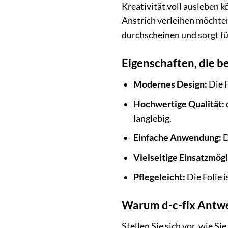
Kreativität voll ausleben 
Anstrich verleihen möchten 
durchscheinen und sorgt fü
Eigenschaften, die b
Modernes Design:
Die F
Hochwertige Qualität:
langlebig.
Einfache Anwendung:
D
Vielseitige Einsatzmögl
Pflegeleicht:
Die Folie 
Warum d-c-fix Antwer
Stellen Sie sich vor, wie S