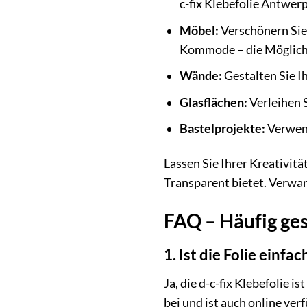
c-fix Klebefolie Antwe
Möbel:
Verschönern Sie 
Kommode – die Möglichk
Wände:
Gestalten Sie I
Glasflächen:
Verleihen S
Bastelprojekte:
Verwend
Lassen Sie Ihrer Kreativitä
Transparent bietet. Verwan
FAQ – Häufig ges
1. Ist die Folie einf
Ja, die d-c-fix Klebefolie 
bei und ist auch online verf