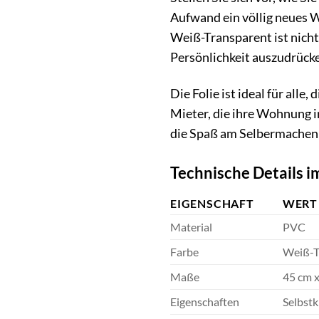
Aufwand ein völlig neues W
Weiß-Transparent ist nicht 
Persönlichkeit auszudrück
Die Folie ist ideal für alle
Mieter, die ihre Wohnung i
die Spaß am Selbermachen 
Technische Details i
EIGENSCHAFT
WERT
Material
PVC
Farbe
Weiß-T
Maße
45 cm 
Eigenschaften
Selbst