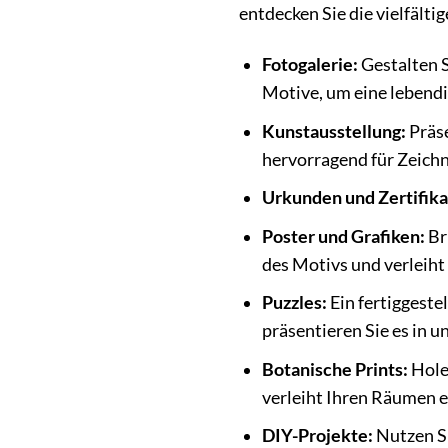
entdecken Sie die vielfälti
Fotogalerie:
Gestalten S
Motive, um eine lebendi
Kunstausstellung:
Präse
hervorragend für Zeich
Urkunden und Zertifika
Poster und Grafiken:
Br
des Motivs und verleih
Puzzles:
Ein fertiggestel
präsentieren Sie es in 
Botanische Prints:
Holen
verleiht Ihren Räumen e
DIY-Projekte:
Nutzen Si