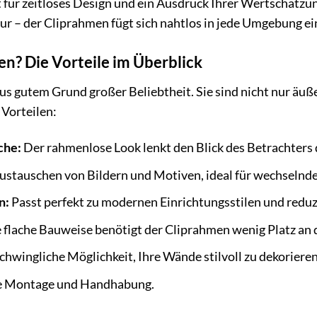
t für zeitloses Design und ein Ausdruck Ihrer Wertschätz
ur – der Cliprahmen fügt sich nahtlos in jede Umgebung ei
n? Die Vorteile im Überblick
us gutem Grund großer Beliebtheit. Sie sind nicht nur äuße
 Vorteilen:
che:
Der rahmenlose Look lenkt den Blick des Betrachters 
ustauschen von Bildern und Motiven, ideal für wechselnde
n:
Passt perfekt zu modernen Einrichtungsstilen und reduz
 flache Bauweise benötigt der Cliprahmen wenig Platz an
chwingliche Möglichkeit, Ihre Wände stilvoll zu dekorieren
e Montage und Handhabung.