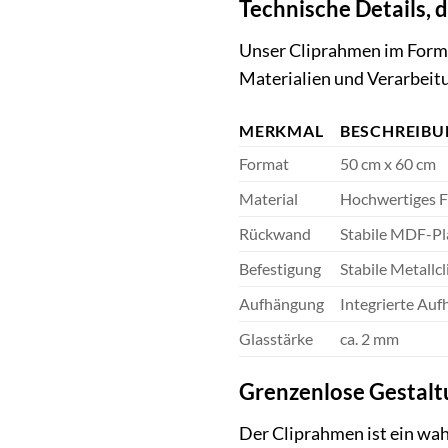
Technische Details, 
Unser Cliprahmen im Forma
Materialien und Verarbeit
MERKMAL
BESCHREIB
Format
50 cm x 60 cm
Material
Hochwertiges F
Rückwand
Stabile MDF-Pl
Befestigung
Stabile Metallcl
Aufhängung
Integrierte Au
Glasstärke
ca. 2 mm
Grenzenlose Gestaltu
Der Cliprahmen ist ein wah