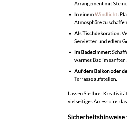
Arrangement mit Steine
In einem
Windlicht
:
Pla
Atmosphäre zu schaffen
Als Tischdekoration:
Ve
Servietten und edlem Ge
Im Badezimmer:
Schaff
warmes Bad im sanften S
Auf dem Balkon oder de
Terrasse aufstellen.
Lassen Sie Ihrer Kreativitä
vielseitiges Accessoire, das
Sicherheitshinweise