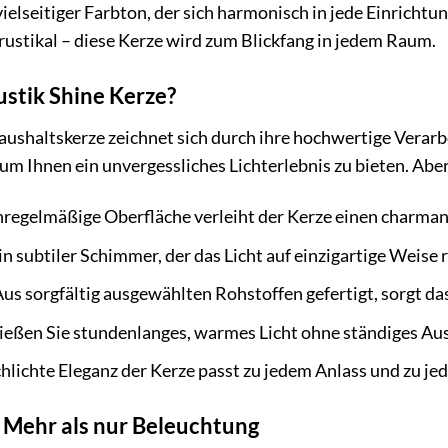
 vielseitiger Farbton, der sich harmonisch in jede Einrichtu
rustikal – diese Kerze wird zum Blickfang in jedem Raum.
stik Shine Kerze?
aushaltskerze zeichnet sich durch ihre hochwertige Verarb
, um Ihnen ein unvergessliches Lichterlebnis zu bieten. Ab
regelmäßige Oberfläche verleiht der Kerze einen charma
in subtiler Schimmer, der das Licht auf einzigartige Weise 
us sorgfältig ausgewählten Rohstoffen gefertigt, sorgt d
eßen Sie stundenlanges, warmes Licht ohne ständiges Au
hlichte Eleganz der Kerze passt zu jedem Anlass und zu jed
: Mehr als nur Beleuchtung