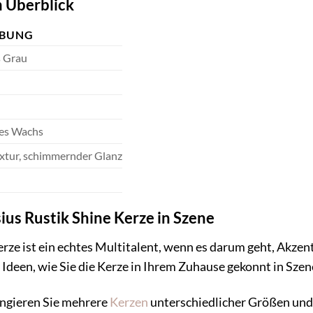
 Überblick
IBUNG
s Grau
es Wachs
extur, schimmernder Glanz
sius Rustik Shine Kerze in Szene
erze ist ein echtes Multitalent, wenn es darum geht, Akz
r Ideen, wie Sie die Kerze in Ihrem Zuhause gekonnt in Sze
ngieren Sie mehrere
Kerzen
unterschiedlicher Größen und 