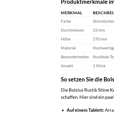
Produktmerkmale im
MERKMAL
BESCHRE
Farbe
Stürmische
Durchmesser
23 mm
Höhe
270 mm
Material
Hochwertig
Besonderheiten
Rustikale T
Anzahl
1 Stück
So setzen Sie die Bol
Die Bolsius Rustik Shine K
schaffen. Hier sind ein paa
Auf einem Tablett:
Arra