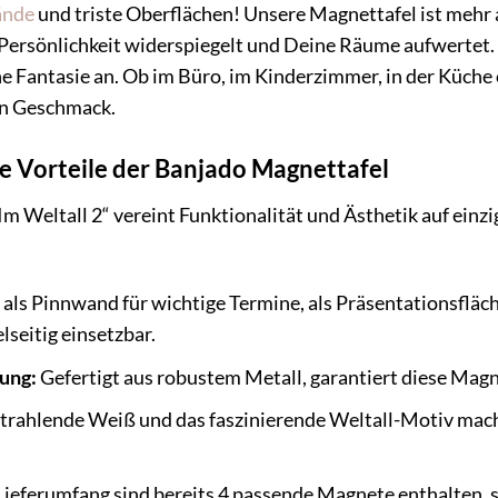
ände
und triste Oberflächen! Unsere Magnettafel ist mehr al
ersönlichkeit widerspiegelt und Deine Räume aufwertet. D
e Fantasie an. Ob im Büro, im Kinderzimmer, in der Küche o
en Geschmack.
ie Vorteile der Banjado Magnettafel
 Weltall 2“ vereint Funktionalität und Ästhetik auf einziga
als Pinnwand für wichtige Termine, als Präsentationsfläch
lseitig einsetzbar.
ung:
Gefertigt aus robustem Metall, garantiert diese Magn
trahlende Weiß und das faszinierende Weltall-Motiv mache
ieferumfang sind bereits 4 passende Magnete enthalten, s