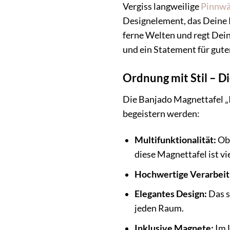
Vergiss langweilige
Pinnw
Designelement, das Deine P
ferne Welten und regt Dein
und ein Statement für gut
Ordnung mit Stil – D
Die Banjado Magnettafel „Im
begeistern werden:
Multifunktionalität:
Ob 
diese Magnettafel ist vie
Hochwertige Verarbeit
Elegantes Design:
Das s
jeden Raum.
Inklusive Magnete:
Im L