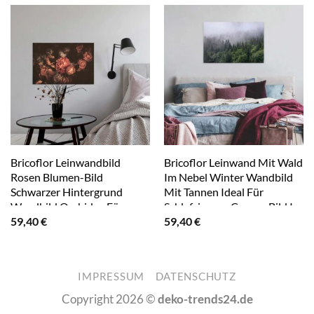
Bricoflor Leinwandbild
Bricoflor Leinwand Mit Wald
Rosen Blumen-Bild
Im Nebel Winter Wandbild
Schwarzer Hintergrund
Mit Tannen Ideal Für
Wandbild Orchidee Für
Schlafzimmer Canvas Bild Im
59,40
€
59,40
€
Wohnzimmer Schwarz
Querformat Mit Landschaft
Orange
In Grün Und Weiß
IMPRESSUM
DATENSCHUTZ
Copyright 2026 ©
deko-trends24.de